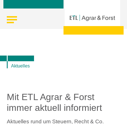
Skip
Startseite
|
Aktuelle Infos zu Steuern, Recht, Wirtschaft und
to
Finanzen
content
Aktuelles
Mit ETL Agrar & Forst
immer aktuell informiert
Aktuelles rund um Steuern, Recht & Co.