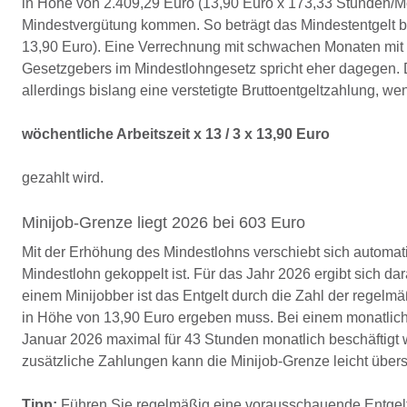
in Höhe von 2.409,29 Euro (13,90 Euro x 173,33 Stunden/Mo
Mindestvergütung kommen. So beträgt das Mindestentgelt bei
13,90 Euro). Eine Verrechnung mit schwachen Monaten mit z. B
Gesetzgebers im Mindestlohngesetz spricht eher dagegen. 
allerdings bislang eine verstetigte Bruttoentgeltzahlung, w
wöchentliche Arbeitszeit x 13 / 3 x 13,90 Euro
gezahlt wird.
Minijob-Grenze liegt 2026 bei 603 Euro
Mit der Erhöhung des Mindestlohns verschiebt sich automat
Mindestlohn gekoppelt ist. Für das Jahr 2026 ergibt sich d
einem Minijobber ist das Entgelt durch die Zahl der regelm
in Höhe von 13,90 Euro ergeben muss. Bei einem monatliche
Januar 2026 maximal für 43 Stunden monatlich beschäftigt
zusätzliche Zahlungen kann die Minijob-Grenze leicht übers
Tipp:
Führen Sie regelmäßig eine vorausschauende Entgeltpr