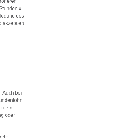
 höheren
 Stunden x
stlegung des
 akzeptiert
. Auch bei
stundenlohn
b dem 1.
ng oder
itt.