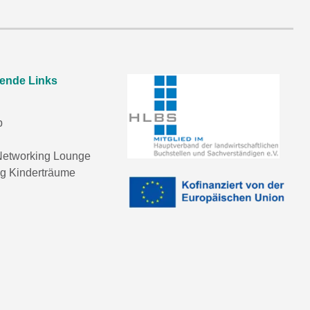
rende Links
p
etworking Lounge
ng Kinderträume