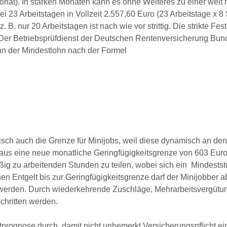
nat). In starken Monaten kann es ohne Weiteres zu einer weit
 23 Arbeitstagen in Vollzeit 2.557,60 Euro (23 Arbeitstage x 8
. nur 20 Arbeitstagen ist nach wie vor strittig. Die strikte Fe
Der Betriebsprüfdienst der Deutschen Rentenversicherung Bund
enn der Mindestlohn nach der Formel
isch auch die Grenze für Minijobs, weil diese dynamisch an den
araus eine neue monatliche Geringfügigkeitsgrenze von 603 Euro
äßig zu arbeitenden Stunden zu teilen, wobei sich ein Mindest
n Entgelt bis zur Geringfügigkeitsgrenze darf der Minijobber a
 werden. Durch wiederkehrende Zuschläge, Mehrarbeitsvergütu
chritten werden.
ognose durch, damit nicht unbemerkt Versicherungspflicht eintr