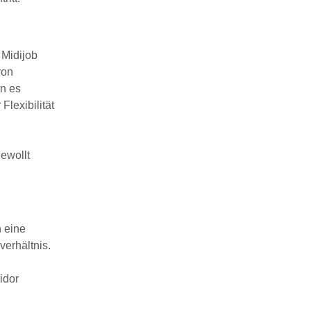
 Midijob
von
nn es
Flexibilität
ewollt
h eine
erhältnis.
idor