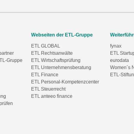
Webseiten der ETL-Gruppe
Weiterfüh
ETL GLOBAL
fynax
partner
ETL Rechtsanwälte
ETL Startu
TL-Gruppe
ETL Wirtschaftsprüfung
eurodata
ETL Unternehmensberatung
Women´s N
ETL Finance
ETL-Stiftu
ETL Personal-Kompetenzcenter
ETL Steuerrecht
ung
ETL anteeo finance
prüfen