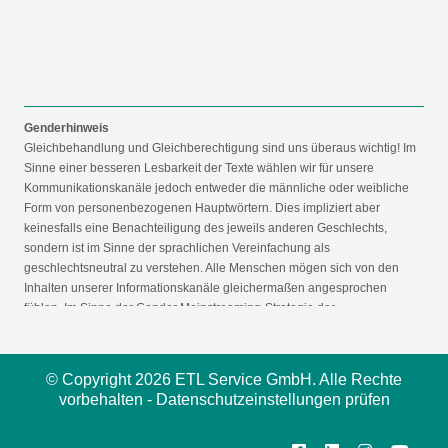
Genderhinweis
Gleichbehandlung und Gleichberechtigung sind uns überaus wichtig! Im
Sinne einer besseren Lesbarkeit der Texte wählen wir für unsere
Kommunikationskanäle jedoch entweder die männliche oder weibliche
Form von personenbezogenen Hauptwörtern. Dies impliziert aber
keinesfalls eine Benachteiligung des jeweils anderen Geschlechts,
sondern ist im Sinne der sprachlichen Vereinfachung als
geschlechtsneutral zu verstehen. Alle Menschen mögen sich von den
Inhalten unserer Informationskanäle gleichermaßen angesprochen
fühlen. Im Sinne der Gender Mainstreaming-Strategie der
Bundesregierung vertreten wir ausdrücklich eine Politik der
gleichstellungssensiblen Informationsvermittlung.
© Copyright 2026 ETL Service GmbH. Alle Rechte
vorbehalten -
Datenschutzeinstellungen prüfen