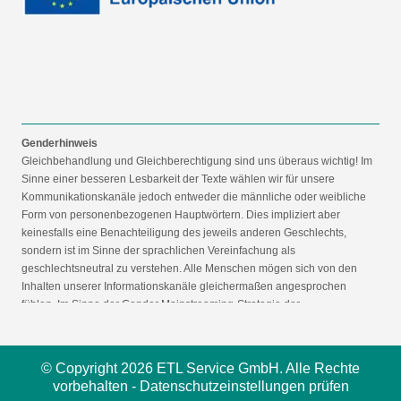
Genderhinweis
Gleichbehandlung und Gleichberechtigung sind uns überaus wichtig! Im
Sinne einer besseren Lesbarkeit der Texte wählen wir für unsere
Kommunikationskanäle jedoch entweder die männliche oder weibliche
Form von personenbezogenen Hauptwörtern. Dies impliziert aber
keinesfalls eine Benachteiligung des jeweils anderen Geschlechts,
sondern ist im Sinne der sprachlichen Vereinfachung als
geschlechtsneutral zu verstehen. Alle Menschen mögen sich von den
Inhalten unserer Informationskanäle gleichermaßen angesprochen
fühlen. Im Sinne der Gender Mainstreaming-Strategie der
Bundesregierung vertreten wir ausdrücklich eine Politik der
gleichstellungssensiblen Informationsvermittlung.
© Copyright 2026 ETL Service GmbH. Alle Rechte
vorbehalten -
Datenschutzeinstellungen prüfen