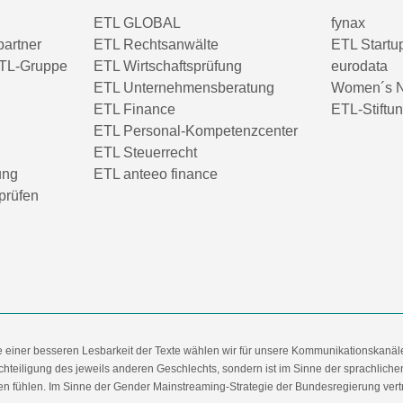
ETL GLOBAL
fynax
partner
ETL Rechtsanwälte
ETL Startu
TL-Gruppe
ETL Wirtschaftsprüfung
eurodata
ETL Unternehmensberatung
Women´s N
ETL Finance
ETL-Stiftu
ETL Personal-Kompetenzcenter
ETL Steuerrecht
ung
ETL anteeo finance
prüfen
e einer besseren Lesbarkeit der Texte wählen wir für unsere Kommunikationskanäl
hteiligung des jeweils anderen Geschlechts, sondern ist im Sinne der sprachlich
 fühlen. Im Sinne der Gender Mainstreaming-Strategie der Bundesregierung vertret