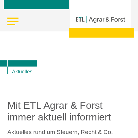
Skip
Startseite
|
Aktuelle Infos zu Steuern, Recht, Wirtschaft und
to
Finanzen
content
Aktuelles
Mit ETL Agrar & Forst
immer aktuell informiert
Aktuelles rund um Steuern, Recht & Co.