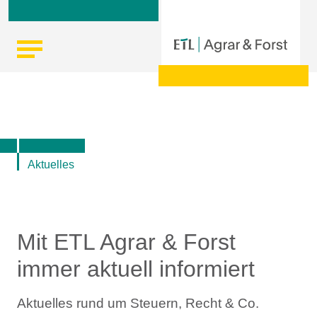
Skip
Startseite
|
Aktuelle Infos zu Steuern, Recht, Wirtschaft und
to
Finanzen
content
Aktuelles
Mit ETL Agrar & Forst
immer aktuell informiert
Aktuelles rund um Steuern, Recht & Co.