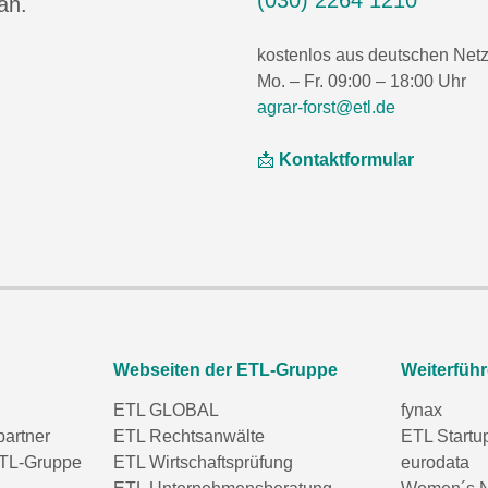
(030) 2264 1210
an.
kostenlos aus deutschen Net
Mo. – Fr. 09:00 – 18:00 Uhr
agrar-forst@etl.de
📩
Kontaktformular
Webseiten der ETL-Gruppe
Weiterfüh
ETL GLOBAL
fynax
partner
ETL Rechtsanwälte
ETL Startu
TL-Gruppe
ETL Wirtschaftsprüfung
eurodata