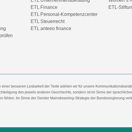
ETL Unternehmensberatung
Women´s N
ETL Finance
ETL-Stiftu
ETL Personal-Kompetenzcenter
ETL Steuerrecht
ung
ETL anteeo finance
prüfen
e einer besseren Lesbarkeit der Texte wählen wir für unsere Kommunikationskanäl
hteiligung des jeweils anderen Geschlechts, sondern ist im Sinne der sprachlich
 fühlen. Im Sinne der Gender Mainstreaming-Strategie der Bundesregierung vertret