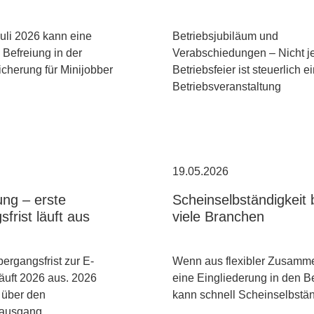
uli 2026 kann eine
Betriebsjubiläum und
Befreiung in der
Verabschiedungen – Nicht j
cherung für Minijobber
Betriebsfeier ist steuerlich e
Betriebsveranstaltung
19.05.2026
ng – erste
Scheinselbständigkeit b
frist läuft aus
viele Branchen
bergangsfrist zur E-
Wenn aus flexibler Zusamme
äuft 2026 aus. 2026
eine Eingliederung in den Be
 über den
kann schnell Scheinselbstä
sausgang…