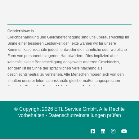
Genderhinweis
Gleichbehandlung und Gleichberechtigung sind uns überaus wichtig! Im
Sinne einer besseren Lesbarkeit der Texte wählen wir für unsere
Kommunikationskanäle jedoch entweder die männliche oder weibliche
Form von personenbezogenen Hauptwörtern. Dies impliziert aber
keinesfalls eine Benachteiligung des jeweils anderen Geschlechts,
sondern ist im Sinne der sprachlichen Vereinfachung als
geschlechtsneutral zu verstehen. Alle Menschen mögen sich von den
Inhalten unserer Informationskanäle gleichermaßen angesprochen
fühlen. Im Sinne der Gender Mainstreaming-Strategie der
Bundesregierung vertreten wir ausdrücklich eine Politik der
gleichstellungssensiblen Informationsvermittlung.
© Copyright 2026 ETL Service GmbH. Alle Rechte
vorbehalten -
Datenschutzeinstellungen prüfen