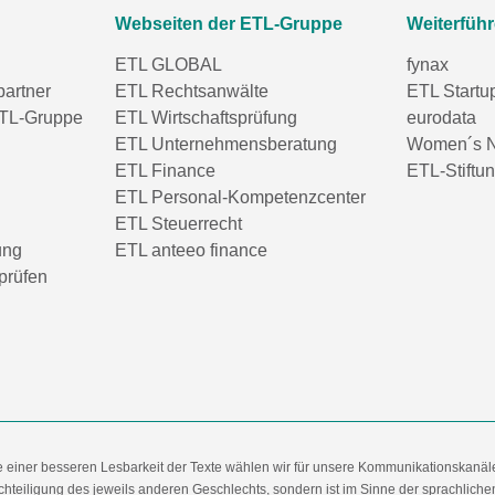
Webseiten der ETL-Gruppe
Weiterfüh
ETL GLOBAL
fynax
partner
ETL Rechtsanwälte
ETL Startu
TL-Gruppe
ETL Wirtschaftsprüfung
eurodata
ETL Unternehmensberatung
Women´s N
ETL Finance
ETL-Stiftu
ETL Personal-Kompetenzcenter
ETL Steuerrecht
ung
ETL anteeo finance
prüfen
e einer besseren Lesbarkeit der Texte wählen wir für unsere Kommunikationskanäl
hteiligung des jeweils anderen Geschlechts, sondern ist im Sinne der sprachlich