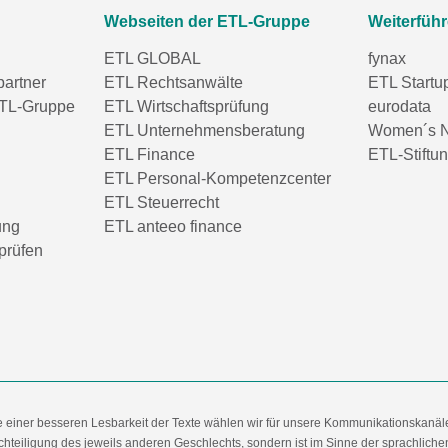
Webseiten der ETL-Gruppe
Weiterfüh
ETL GLOBAL
fynax
partner
ETL Rechtsanwälte
ETL Startu
TL-Gruppe
ETL Wirtschaftsprüfung
eurodata
ETL Unternehmensberatung
Women´s N
ETL Finance
ETL-Stiftu
ETL Personal-Kompetenzcenter
ETL Steuerrecht
ung
ETL anteeo finance
prüfen
e einer besseren Lesbarkeit der Texte wählen wir für unsere Kommunikationskanäl
hteiligung des jeweils anderen Geschlechts, sondern ist im Sinne der sprachlich