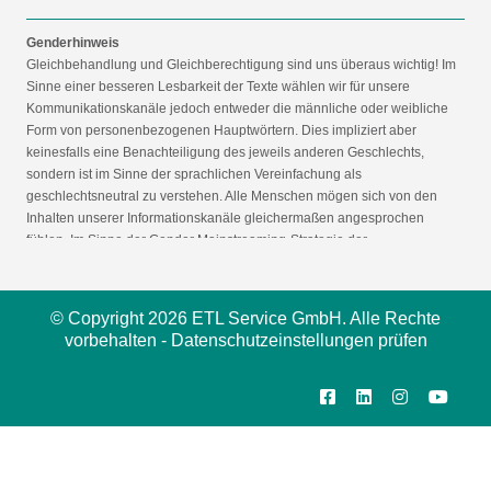
Genderhinweis
Gleichbehandlung und Gleichberechtigung sind uns überaus wichtig! Im
Sinne einer besseren Lesbarkeit der Texte wählen wir für unsere
Kommunikationskanäle jedoch entweder die männliche oder weibliche
Form von personenbezogenen Hauptwörtern. Dies impliziert aber
keinesfalls eine Benachteiligung des jeweils anderen Geschlechts,
sondern ist im Sinne der sprachlichen Vereinfachung als
geschlechtsneutral zu verstehen. Alle Menschen mögen sich von den
Inhalten unserer Informationskanäle gleichermaßen angesprochen
fühlen. Im Sinne der Gender Mainstreaming-Strategie der
Bundesregierung vertreten wir ausdrücklich eine Politik der
gleichstellungssensiblen Informationsvermittlung.
© Copyright 2026 ETL Service GmbH. Alle Rechte
vorbehalten -
Datenschutzeinstellungen prüfen